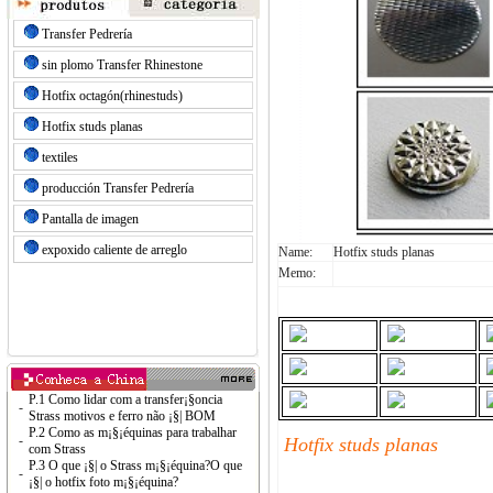
Transfer Pedrería
sin plomo Transfer Rhinestone
Hotfix octagón(rhinestuds)
Hotfix studs planas
textiles
producción Transfer Pedrería
Pantalla de imagen
expoxido caliente de arreglo
Name:
Hotfix studs planas
Memo:
P.1 Como lidar com a transfer¡§oncia
-
Strass motivos e ferro não ¡§| BOM
P.2 Como as m¡§¡équinas para trabalhar
-
Hotfix studs planas
com Strass
P.3 O que ¡§| o Strass m¡§¡équina?O que
-
¡§| o hotfix foto m¡§¡équina?