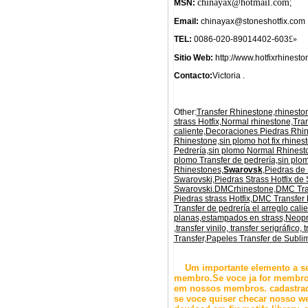
chinayax@hotmail.com
MSN:
;
Email:
chinayax@stoneshotfix.com 
TEL:
0086-020-89014402-603
£»
Sitio Web:
http://www.hotfixrhineston
Contacto:
Victoria .
Other:
Transfer Rhinestone,rhineston
strass Hotfix,Normal rhinestone,Tran
caliente,Decoraciones Piedras Rhin
Rhinestone,sin plomo hot fix rhines
Pedrería,sin plomo Normal Rhinesto
plomo Transfer de pedrería,sin plo
Rhinestones,
Swarovsk
,Piedras de
Swarovski,Piedras Strass Hotfix de 
Swarovski.DMCrhinestone,DMC Tran
Piedras strass Hotfix,DMC Transfe
Transfer de pedrería el arreglo ca
planas,estampados en strass,Neopr
,transfer vinilo, transfer serigráfic
Transfer,Papeles Transfer de Subli
Um importante elemento a segu
membro.Se voce ja for membro,
em nossos membros. cadastrad
se voce quiser checar nosso we