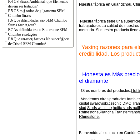
P.4 OS Strass Ambiental, que Elementos
-
Nuestra fábrica en Guangzhou, Chi
devem ser testados?
P.5 OS m¡§|todos de julgamento SEM
-
Chumbo Strass
P.6 Que dificuldades são SEM Chumbo
Nuestra fábrica tiene una superfi
-
Strass face Agora?
trabajadores.La calitad de nuestros
P.7 As dificuldades do Rhinestone SEM
mercado. Si nuestro producto tiene
-
Chumbo e soluções
P.8 Que caracter¡§asticas Na superf¡§acie
-
de Cristal SEM Chumbo?
Yaxing razones para ele
credibilidad, Los produc
Honesta es Más precioso
el diamante
Hotfi
Otros nombres del productos:
Vendemos otros productos tambien
cristal swaroviski,czechic,DMC Tran
stud,Studs with line,hotfix studs nai
Rhinestone,Plancha Transfer,transf
Rhinestone.
Bienvenido al contacto en Cantón C