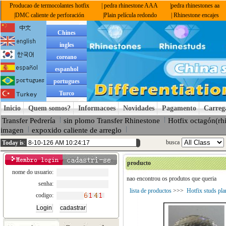
Producao de termocolantes hotfix
| pedra rhinestone AAA
|pedra rhinestones aa
|DMC caliente de perforación
|Plain película redondo
| Rhinestone encajes
Chines
ingles
coreano
espanhol
portugues
Turco
Inicio
Quem somos?
Informacoes
Novidades
Pagamento
Carreg
Transfer Pedrería
sin plomo Transfer Rhinestone
Hotfix octagón(rh
imagen
expoxido caliente de arreglo
busca
Today is
:
producto
nome do usuario:
nao encontrou os produtos que queria
senha:
lista de productos
>>>
Hotfix studs pla
codigo: