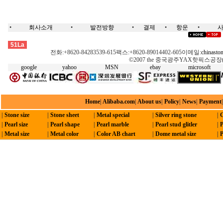
•
회사소개
•
발전방향
•
결제
•
항운
•
핫픽스, 스왈롭스키, 모티브, 옥타곤, 네일헤드,돔스터드, 접착징, 레이저모티브, 핫픽스기계, 전사, 모티브 테잎, 스톤,핫스톤,스왈롭스키,크리스탈, 녹색핫픽스,녹색스톤,무연스톤,무심스톤,오스트리아스톤, 체코어핫픽스,체코어스톤, DMC, 핫픽스모티브, 옥타곤,메탈핫픽스, 네일헤드,핫픽스징, 네일헤드-절면/절단, 네일헤드-나선, 네일헤드-바퀴/물레, 돔스터드,네일-반원, 펄핫픽스,진주 핫픽스,펄라운드-핫픽스, 접착징,콘픽스 핫픽스,핫픽스징, 핫픽스-리본,핫픽스, 스왈롭스키, 모티브, 옥타곤, 네일헤드,돔스터드, 접착징, 레이저모티브, 핫픽스기계, 전사, 모티브 테잎, 스톤,핫스톤,스왈롭스키,크리스탈, 녹색핫픽스,녹색스톤,무연스톤,무심스톤,오스트리아스톤, 체코어핫픽스,체코어스톤, DMC, 핫픽스모티브, 옥타곤,메탈핫픽스, 네일헤드,핫픽스징, 네일헤드-절면/절단, 네일헤드-나선, 네일헤드-바퀴/물레, 돔스터드,네일-반원, 펄핫픽스,진주 핫픽스,펄라운드-핫픽스, 접착징,콘픽스 핫픽스,핫픽스징, 핫픽스-리본
51La
전화:+8620-84283539-615팩스:+8620-89014402-605이메일:
chinasto
©2007 the 중국광주YAX핫픽스공장( HK Y
google
yahoo
MSN
ebay
microsoft
Home
|
Alibaba.com
|
About us
|
Policy
|
News
|
Payment
|
Stone size
|
Stone sheet
|
Metal special
|
Silver ring stone
|
G
|
Pearl size
|
Pearl shape
|
Pearl marble
|
Pearl stud glitler
|
P
|
Metal size
|
Metal color
|
Color AB chart
|
Dome metal size
|
P