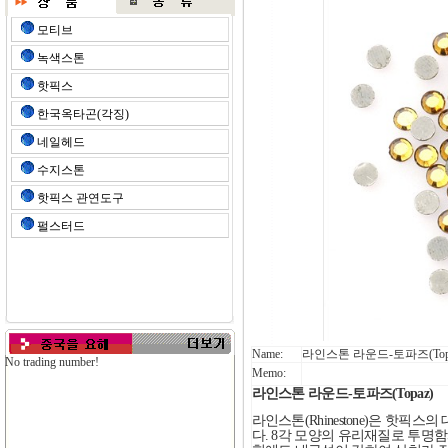
모티브
녹색스톤
핫픽스
한국옥타곤(각징)
네일헤드
수지스톤
핫픽스 관연도구
펄스터드
Name:
라인스톤 라운드-토파즈(Topa
No trading number!
Memo:
라인스톤 라운드-토파즈(Topaz)
라인스톤(Rhinestone)은 핫
다. 8각 모양의 유리재질로 투명