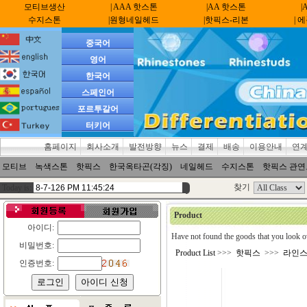
모티브생산
| AAA 핫스톤
|AA 핫스톤
|
수지스톤
|원형네일헤드
|핫픽스-리본
| 
중국어
영어
한국어
스페인어
포르투갈어
터키어
홈페이지
회사소개
발전방향
뉴스
결제
배송
이용안내
연
모티브
녹색스톤
핫픽스
한국옥타곤(각징)
네일헤드
수지스톤
핫픽스 관
찾기
Today is:
Product
아이디:
Have not found the goods that you look o
비밀번호:
Product List
>>>
핫픽스
>>>
라인
인증번호: