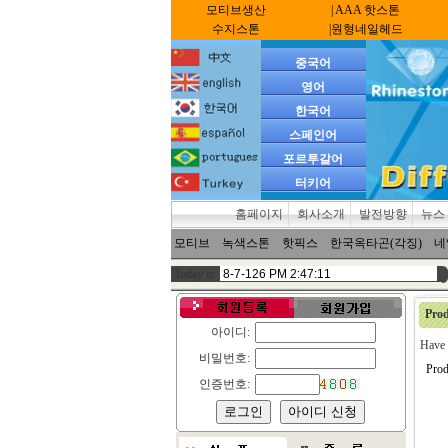
모티브생산
| AAA 핫스톤
수지스톤
|원형네일헤드
중국어
영어
한국어
스페인어
포르투갈어
터키어
홈페이지
회사소개
발전방향
뉴스
모티브
녹색스톤
핫픽스
한국옥타곤(각징)
네
Today is:
Prod
아이디:
Have 
비밀번호:
Prod
인증번호: