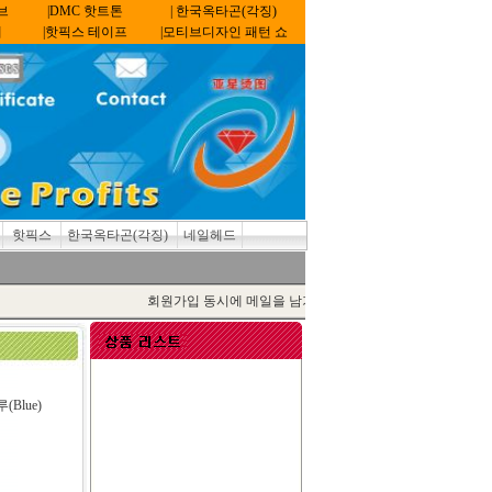
브
|DMC 핫트톤
| 한국옥타곤(각징)
계
|핫픽스 테이프
|모티브디자인 패턴 쇼
핫픽스
한국옥타곤(각징)
네일헤드
회원가입 동시에 메일을 남기면 최신정보 획득!
Name:라인스터드 라운드-골드
(Gold)
Blue)