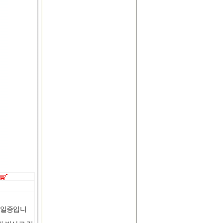
Name:라인스터드 별-오렌지
(Orange)
Name:라인스터드 별-골드
(Gold)
Name:라인스터드 별-라임
의 일종입니
(Lime)