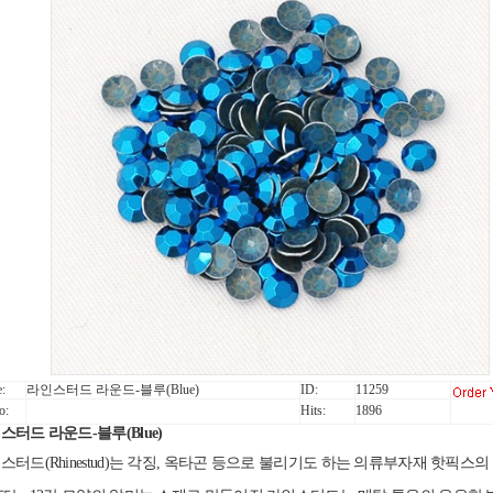
:
라인스터드 라운드-블루(Blue)
ID:
11259
o:
Hits:
1896
스터드 라운드-블루(Blue)
스터드(Rhinestud)는 각징, 옥타곤 등으로 불리기도 하는 의류부자재 핫픽스