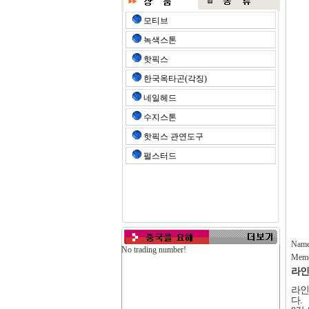
모티브
녹색스톤
핫픽스
한국옥타곤(각징)
네일헤드
수지스톤
핫픽스 관연도구
펄스터드
Name
No trading number!
Mem
라인
라인
다.