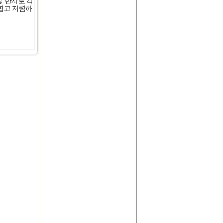
빛 반사로 각
가볍고 저렴하
Name:라인스터드 별-터콰이즈
(Turquoise)
Name:라인스터드 별-라이트퍼
플(Lt.Purple)