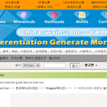
|AA 핫스톤
|A 핫스톤
| 오스트리아스톤
|레이저모티
|핫픽스-리본
| 에폭시 수지
| 체코어스톤
|핫픽스기
결제
배송
이용안내
연계방법
포장사항
질문문의
사용후기
가격문의
일헤드
수지스톤
핫픽스 관연도구
펄스터드
찾기
uct
not found the goods that you look over
uct List
>>>
한국옥타곤(각징)
>>>
Octagon(옥타곤)
>>>
>>>라인스터드 라운드-블루(