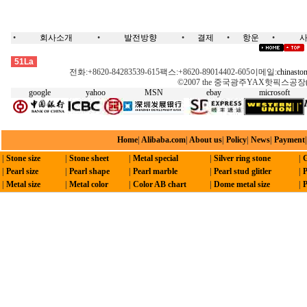
•
회사소개
•
발전방향
•
결제
•
항운
•
핫픽스, 스왈롭스키, 모티브, 옥타곤, 네일헤드,돔스터드, 접착징, 레이저모티브, 핫픽스기계, 전사, 모티브 테잎, 스톤,핫스톤,스왈롭스키,크리스탈, 녹색핫픽스,녹색스톤,무연스톤,무심스톤,오스트리아스톤, 체코어핫픽스,체코어스톤, DMC, 핫픽스모티브, 옥타곤,메탈핫픽스, 네일헤드,핫픽스징, 네일헤드-절면/절단, 네일헤드-나선, 네일헤드-바퀴/물레, 돔스터드,네일-반원, 펄핫픽스,진주 핫픽스,펄라운드-핫픽스, 접착징,콘픽스 핫픽스,핫픽스징, 핫픽스-리본,핫픽스, 스왈롭스키, 모티브, 옥타곤, 네일헤드,돔스터드, 접착징, 레이저모티브, 핫픽스기계, 전사, 모티브 테잎, 스톤,핫스톤,스왈롭스키,크리스탈, 녹색핫픽스,녹색스톤,무연스톤,무심스톤,오스트리아스톤, 체코어핫픽스,체코어스톤, DMC, 핫픽스모티브, 옥타곤,메탈핫픽스, 네일헤드,핫픽스징, 네일헤드-절면/절단, 네일헤드-나선, 네일헤드-바퀴/물레, 돔스터드,네일-반원, 펄핫픽스,진주 핫픽스,펄라운드-핫픽스, 접착징,콘픽스 핫픽스,핫픽스징, 핫픽스-리본
51La
전화:+8620-84283539-615팩스:+8620-89014402-605이메일:
chinasto
©2007 the 중국광주YAX핫픽스공장( HK Y
google
yahoo
MSN
ebay
microsoft
Home
|
Alibaba.com
|
About us
|
Policy
|
News
|
Payment
|
Stone size
|
Stone sheet
|
Metal special
|
Silver ring stone
|
G
|
Pearl size
|
Pearl shape
|
Pearl marble
|
Pearl stud glitler
|
P
|
Metal size
|
Metal color
|
Color AB chart
|
Dome metal size
|
P