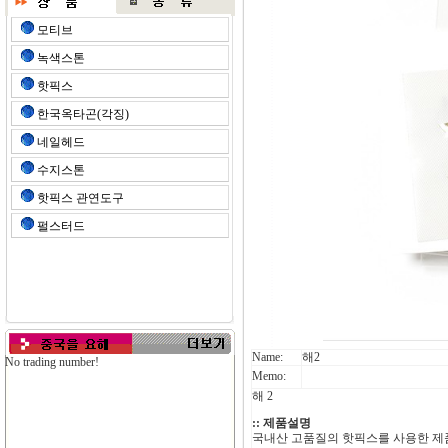
모티브
녹색스톤
핫픽스
한국옥타곤(각징)
네일헤드
수지스톤
핫픽스 관연도구
펄스터드
Name:
해2
No trading number!
Memo:
해 2
:: 제품설명
국내산 고품질의 핫픽스를 사용한 제