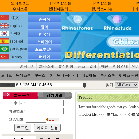
모티브생산
| AAA 핫스톤
|AA 핫스톤
|
수지스톤
|원형네일헤드
|핫픽스-리본
| 
중국어
영어
한국어
스페인어
포르투갈어
터키어
홈페이지
회사소개
발전방향
뉴스
결제
배송
이용안내
연
모티브
녹색스톤
핫픽스
한국옥타곤(각징)
네일헤드
수지스톤
핫픽스 관
찾기
Today is:
Product
아이디:
Have not found the goods that you look o
비밀번호:
Product List
>>>
모티브
>>>
하트/
인증번호: