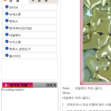
모티브
녹색스톤
핫픽스
한국옥타곤(각징)
네일헤드
수지스톤
핫픽스 관연도구
펄스터드
Name:
네일헤드 하트 (골드)
No trading number!
Memo:
네일헤드 하트 (골드)
l
인테리어나
의상
리품에
많이
사