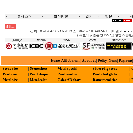
•
회사소개
•
발전방향
•
결제
•
항운
•
핫픽스, 스왈롭스키, 모티브, 옥타곤, 네일헤드,돔스터드, 접착징, 레이저모티브, 핫픽스기계, 전사, 모티브 테잎, 스톤,핫스톤,스왈롭스키,크리스탈, 녹색핫픽스,녹색스톤,무연스톤,무심스톤,오스트리아스톤, 체코어핫픽스,체코어스톤, DMC, 핫픽스모티브, 옥타곤,메탈핫픽스, 네일헤드,핫픽스징, 네일헤드-절면/절단, 네일헤드-나선, 네일헤드-바퀴/물레, 돔스터드,네일-반원, 펄핫픽스,진주 핫픽스,펄라운드-핫픽스, 접착징,콘픽스 핫픽스,핫픽스징, 핫픽스-리본,핫픽스, 스왈롭스키, 모티브, 옥타곤, 네일헤드,돔스터드, 접착징, 레이저모티브, 핫픽스기계, 전사, 모티브 테잎, 스톤,핫스톤,스왈롭스키,크리스탈, 녹색핫픽스,녹색스톤,무연스톤,무심스톤,오스트리아스톤, 체코어핫픽스,체코어스톤, DMC, 핫픽스모티브, 옥타곤,메탈핫픽스, 네일헤드,핫픽스징, 네일헤드-절면/절단, 네일헤드-나선, 네일헤드-바퀴/물레, 돔스터드,네일-반원, 펄핫픽스,진주 핫픽스,펄라운드-핫픽스, 접착징,콘픽스 핫픽스,핫픽스징, 핫픽스-리본
51La
전화:+8620-84283539-615팩스:+8620-89014402-605이메일:
chinasto
©2007 the 중국광주YAX핫픽스공장( HK Y
google
yahoo
MSN
ebay
microsoft
Home
|
Alibaba.com
|
About us
|
Policy
|
News
|
Payment
|
Stone size
|
Stone sheet
|
Metal special
|
Silver ring stone
|
G
|
Pearl size
|
Pearl shape
|
Pearl marble
|
Pearl stud glitler
|
P
|
Metal size
|
Metal color
|
Color AB chart
|
Dome metal size
|
P