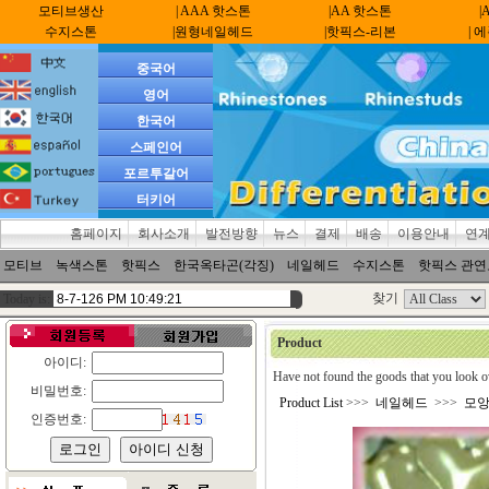
모티브생산
| AAA 핫스톤
|AA 핫스톤
|
수지스톤
|원형네일헤드
|핫픽스-리본
| 
중국어
영어
한국어
스페인어
포르투갈어
터키어
홈페이지
회사소개
발전방향
뉴스
결제
배송
이용안내
연
모티브
녹색스톤
핫픽스
한국옥타곤(각징)
네일헤드
수지스톤
핫픽스 관
찾기
Today is:
Product
아이디:
Have not found the goods that you look o
비밀번호:
Product List
>>>
네일헤드
>>>
모앙
인증번호: