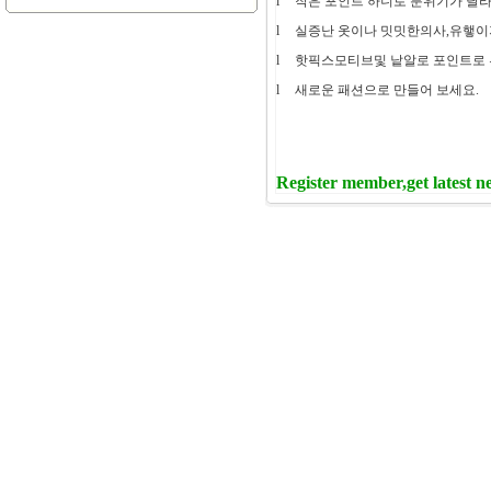
l
작은
포인트
하니로
분위기가
달
l
실증난
옷이나
밋밋한의사
,
유햏이
l
핫픽스모티브및
낱알로
포인트로
l
새로운
패션으로
만들어
보세요
.
Register member,get latest