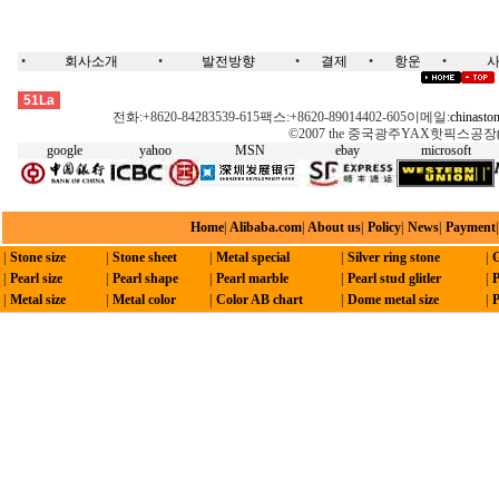
•
회사소개
•
발전방향
•
결제
•
항운
•
핫픽스, 스왈롭스키, 모티브, 옥타곤, 네일헤드,돔스터드, 접착징, 레이저모티브, 핫픽스기계, 전사, 모티브 테잎, 스톤,핫스톤,스왈롭스키,크리스탈, 녹색핫픽스,녹색스톤,무연스톤,무심스톤,오스트리아스톤, 체코어핫픽스,체코어스톤, DMC, 핫픽스모티브, 옥타곤,메탈핫픽스, 네일헤드,핫픽스징, 네일헤드-절면/절단, 네일헤드-나선, 네일헤드-바퀴/물레, 돔스터드,네일-반원, 펄핫픽스,진주 핫픽스,펄라운드-핫픽스, 접착징,콘픽스 핫픽스,핫픽스징, 핫픽스-리본,핫픽스, 스왈롭스키, 모티브, 옥타곤, 네일헤드,돔스터드, 접착징, 레이저모티브, 핫픽스기계, 전사, 모티브 테잎, 스톤,핫스톤,스왈롭스키,크리스탈, 녹색핫픽스,녹색스톤,무연스톤,무심스톤,오스트리아스톤, 체코어핫픽스,체코어스톤, DMC, 핫픽스모티브, 옥타곤,메탈핫픽스, 네일헤드,핫픽스징, 네일헤드-절면/절단, 네일헤드-나선, 네일헤드-바퀴/물레, 돔스터드,네일-반원, 펄핫픽스,진주 핫픽스,펄라운드-핫픽스, 접착징,콘픽스 핫픽스,핫픽스징, 핫픽스-리본
51La
전화:+8620-84283539-615팩스:+8620-89014402-605이메일:
chinasto
©2007 the 중국광주YAX핫픽스공장( HK Y
google
yahoo
MSN
ebay
microsoft
Home
|
Alibaba.com
|
About us
|
Policy
|
News
|
Payment
|
Stone size
|
Stone sheet
|
Metal special
|
Silver ring stone
|
G
|
Pearl size
|
Pearl shape
|
Pearl marble
|
Pearl stud glitler
|
P
|
Metal size
|
Metal color
|
Color AB chart
|
Dome metal size
|
P