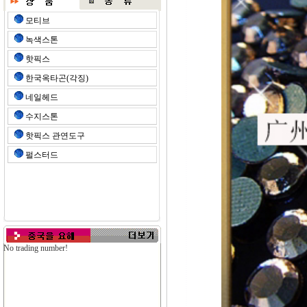
모티브
녹색스톤
핫픽스
한국옥타곤(각징)
네일헤드
수지스톤
핫픽스 관연도구
펄스터드
No trading number!