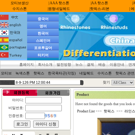
모티브생산
| AAA 핫스톤
|AA 핫스톤
|
수지스톤
|원형네일헤드
|핫픽스-리본
| 
중국어
영어
한국어
스페인어
포르투갈어
터키어
홈페이지
회사소개
발전방향
뉴스
결제
배송
이용안내
연
모티브
녹색스톤
핫픽스
한국옥타곤(각징)
네일헤드
수지스톤
핫픽스 관
찾기
Today is:
Product
아이디:
Have not found the goods that you look o
비밀번호:
Product List
>>>
핫픽스
>>>
라인
인증번호: