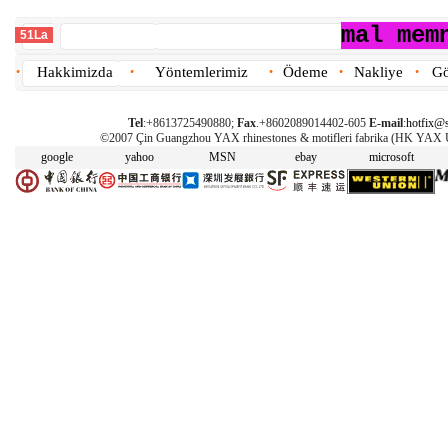
mal mem
51La
Hakkimizda
Yöntemlerimiz
Ödeme
Nakliye
Gö
•
•
•
•
•
Tel
:+8613725490880;
Fax
.+8602089014402-605
E-mail
:
hotfix@s
©2007 Çin Guangzhou YAX rhinestones & motifleri fabrika (HK YAX
google
yahoo
MSN
ebay
microsoft