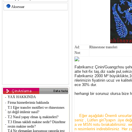
Aksesuar
Ad:
Rhinestone transferi
Not:
Fabrikamız Çinin/Guangzhou şehrin
atte hot-fix taş,diz sade pul,sekiz
Fabrikamiz 2000 M² büyüklükte,160
nlerimizin fiyatinin ucuz ve kalite
ece 30% dur.
herhangi bir sorunuz olursa bize h
-
YAX HAKKINDA
-
Firma hizmetlerimiz hakkında
T.1 Eğer transfer motifleri ve rhinestones
-
iyi değil ütülenir nasıl?
Eğer aşağdaki Önemli unsurlar?gö
-
T.2 Nasıl yapay elmas iş makineleri?
seniz , Lütfen giri?yapın .üye değ
T.3 Elmas taklidi makine nedir? Düzeltme
-
a ve MSN notu bırakabilirsiniz. we
resim makine nedir?
n resimlerini indirebilirsiniz. Her 
T.4 Ne elemanları kurşunsuz raporda test