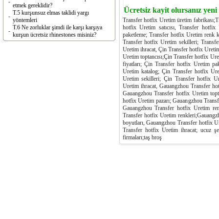
-
etmek gereklidir?
Ücretsiz kayit olursanız yeni
T.5 kurşunsuz elmas taklidi yargı
-
yöntemleri
Transfer hotfix Uretim üretim fabrikası;Tr
T.6 Ne zorluklar şimdi ile karşı karşıya
hotfix Uretim satıcısı, Transfer hotfix
-
kurşun ücretsiz rhinestones misiniz?
paketleme; Transfer hotfix Uretim renk ka
Transfer hotfix Uretim sekilleri; Transfe
Uretim ihracat, Çin Transfer hotfix Uretim
Uretim toptancısı;Çin Transfer hotfix Ure
fiyatları; Çin Transfer hotfix Uretim pa
Uretim katalog; Çin Transfer hotfix Ure
Uretim sekilleri; Çin Transfer hotfix Ur
Uretim ihracat, Gauangzhou Transfer hotf
Gauangzhou Transfer hotfix Uretim topt
hotfix Uretim pazarı; Gauangzhou Transfe
Gauangzhou Transfer hotfix Uretim ren
Transfer hotfix Uretim renkleri;Gauangz
boyutları, Gauangzhou Transfer hotfix U
Transfer hotfix Uretim ihracat; ucuz şe
firmaları;taş broş