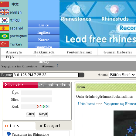
Cin`ce
Ingilizce
Korece
ispanyolca
Anasayfa
Hakkimizda
Yöntemlerimiz
Güncel Haberler
portekizce
FQA
Turkey
Yapıştırma taş Rhinestone
Aksesuar
Arama
Bugün:
Ürün
Üye:
Onlar ürünleri görünmesi bulamadi más
Sifre:
Ürün listesi
>>>
Yapıştırma taş Rhines
Kod:
Yapıştırma taş Rhinestone