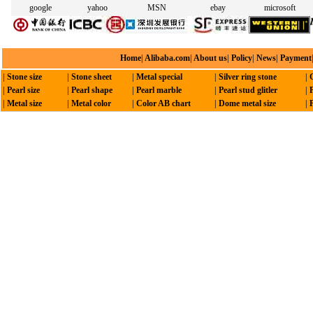
google
yahoo
MSN
ebay
microsoft
Home
|
Alibaba.com
|
About us
|
Policy
|
News
|
Payment
|
Stone size
|
Stone sheet
|
Metal special
|
Silver ring stone
|
|
Pearl size
|
Pearl shape
|
Pearl marble
|
Pearl stud glitler
|
|
Metal size
|
Metal color
|
Color AB chart
|
Dome metal size
|
P