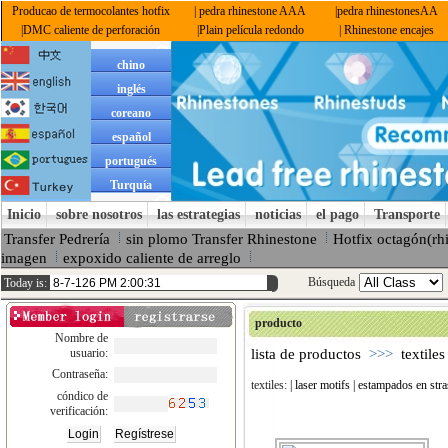
Producao de termocolantes hotfix
| pedra rhinestone AAA
|pedra rhinestonesAA
|DMC caliente de perforación
|Plain película redondo
| Rhinestone encajes
chino
inglés
coreano
español
portugués
Turquía
Inicio
sobre nosotros
las estrategias
noticias
el pago
Transporte
Transfer Pedrería
sin plomo Transfer Rhinestone
Hotfix octagón(rh
imagen
expoxido caliente de arreglo
Búsqueda
Today is:
producto
Nombre de
usuario:
lista de productos
>>>
textiles
Contraseña:
textiles:
| laser motifs
| estampados en stra
cóndico de
verificación: