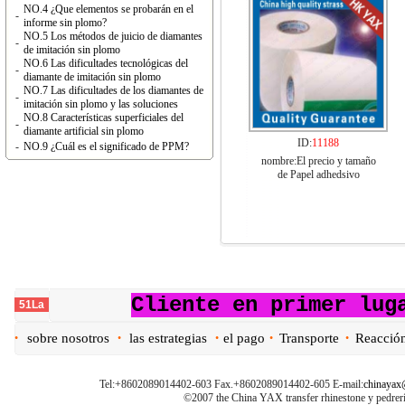
NO.4 ¿Que elementos se probarán en el
-
informe sin plomo?
NO.5 Los métodos de juicio de diamantes
-
de imitación sin plomo
NO.6 Las dificultades tecnológicas del
-
diamante de imitación sin plomo
NO.7 Las dificultades de los diamantes de
-
imitación sin plomo y las soluciones
NO.8 Características superficiales del
-
diamante artificial sin plomo
ID:
11188
-
NO.9 ¿Cuál es el significado de PPM?
nombre:El precio y tamaño
de Papel adhedsivo
Cliente en primer lug
51La
sobre nosotros
las estrategias
el pago
Transporte
Reacció
•
•
•
•
•
Tel:+8602089014402-603 Fax.+8602089014402-605 E-mail:
chinayax
©2007 the China YAX transfer rhinestone y pedr