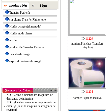
Transfer Pedrería
sin plomo Transfer Rhinestone
Hotfix octagón(rhinestuds)
Hotfix studs planas
ID:
11229
textiles
nombre:Planchas Transfer(
producción Transfer Pedrería
máquina)
Pantalla de imagen
expoxido caliente de arreglo
ID:
11204
NO.2 Cómo funcionan las máquinas de
-
nombre:Papel adhedsivo
diamantes de imitación
NO.3 ¿Cuál es la máquina de prensado de
-
calor? ¿Que es la máquina de imágenes de
revisión?