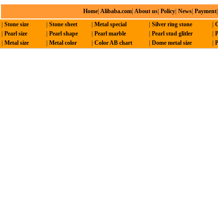
Home
|
Alibaba.com
|
About us
|
Policy
|
News
|
Payment
|
Stone size
|
Stone sheet
|
Metal special
|
Silver ring stone
|
G
|
Pearl size
|
Pearl shape
|
Pearl marble
|
Pearl stud glitler
|
P
|
Metal size
|
Metal color
|
Color AB chart
|
Dome metal size
|
P