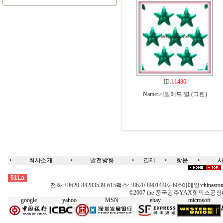
ID:
11486
Name:네일헤드 별 (그린)
•
회사소개
•
발전방향
•
결제
•
항운
•
핫픽스, 스왈롭스키, 모티브, 옥타곤, 네일헤드,돔스터드, 접착징, 레이저모티브, 핫픽스기계, 전사, 모티브 테잎, 스톤,핫스톤,스왈롭스키,크리스탈, 녹색핫픽스,녹색스톤,무연스톤,무심스톤,오스트리아스톤, 체코어핫픽스,체코어스톤, DMC, 핫픽스모티브, 옥타곤,메탈핫픽스, 네일헤드,핫픽스징, 네일헤드-절면/절단, 네일헤드-나선, 네일헤드-바퀴/물레, 돔스터드,네일-반원, 펄핫픽스,진주 핫픽스,펄라운드-핫픽스, 접착징,콘픽스 핫픽스,핫픽스징, 핫픽스-리본,핫픽스, 스왈롭스키, 모티브, 옥타곤, 네일헤드,돔스터드, 접착징, 레이저모티브, 핫픽스기계, 전사, 모티브 테잎, 스톤,핫스톤,스왈롭스키,크리스탈, 녹색핫픽스,녹색스톤,무연스톤,무심스톤,오스트리아스톤, 체코어핫픽스,체코어스톤, DMC, 핫픽스모티브, 옥타곤,메탈핫픽스, 네일헤드,핫픽스징, 네일헤드-절면/절단, 네일헤드-나선, 네일헤드-바퀴/물레, 돔스터드,네일-반원, 펄핫픽스,진주 핫픽스,펄라운드-핫픽스, 접착징,콘픽스 핫픽스,핫픽스징, 핫픽스-리본
51La
전화:+8620-84283539-615팩스:+8620-89014402-605이메일:
chinasto
©2007 the 중국광주YAX핫픽스공장( HK Y
google
yahoo
MSN
ebay
microsoft