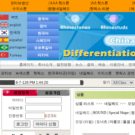
모티브생산
| AAA 핫스톤
|AA 핫스톤
|
수지스톤
|원형네일헤드
|핫픽스-리본
| 
중국어
영어
한국어
스페인어
포르투갈어
터키어
홈페이지
회사소개
발전방향
뉴스
결제
배송
이용안내
연
모티브
녹색스톤
핫픽스
한국옥타곤(각징)
네일헤드
수지스톤
핫픽스 관
찾기
Today is:
상품
아이디:
상품 리스트
>>>
네일헤드
>>>
모앙
비밀번호:
네일헤드:
| ROUND
| Special Shape
| 
인증번호:
모앙 (리필):
| 도너츠
| 마름모
| 물결
|