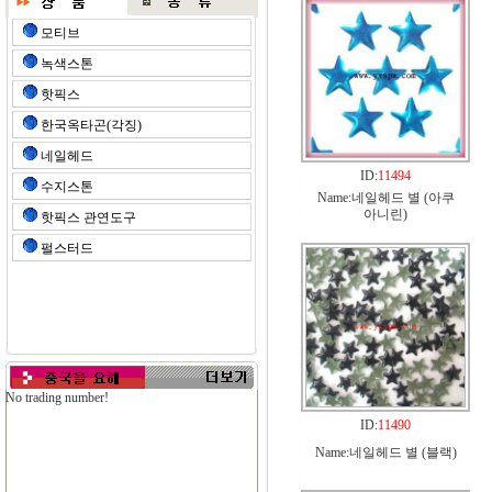
모티브
녹색스톤
핫픽스
한국옥타곤(각징)
네일헤드
ID:
11494
수지스톤
Name:네일헤드 별 (아쿠
아니린)
핫픽스 관연도구
펄스터드
No trading number!
ID:
11490
Name:네일헤드 별 (블랙)