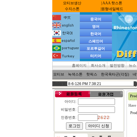
모티브생산
| AAA 핫스톤
수지스톤
|원형네일헤드
중국어
영어
한국어
스페인어
포르투갈어
터키어
홈페이지
회사소개
발전방향
뉴스
모티브
녹색스톤
핫픽스
한국옥타곤(각징)
네
Today is:
Prod
아이디:
Have 
비밀번호:
Prod
인증번호: