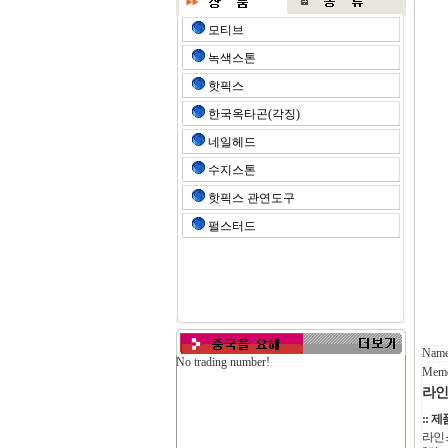
모티브
녹색스톤
핫픽스
한국옥타곤(각징)
네일헤드
수지스톤
핫픽스 관연도구
펄스터드
Name
No trading number!
Mem
라인
:: 
라인스