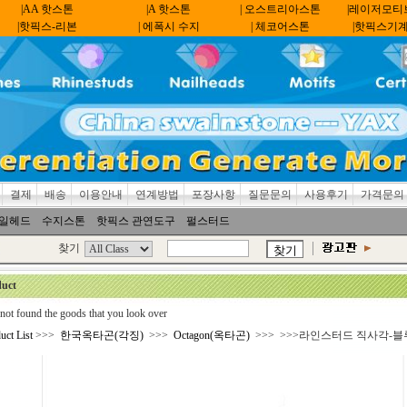
|AA 핫스톤
|A 핫스톤
| 오스트리아스톤
|레이저모티
|핫픽스-리본
| 에폭시 수지
| 체코어스톤
|핫픽스기
결제
배송
이용안내
연계방법
포장사항
질문문의
사용후기
가격문의
일헤드
수지스톤
핫픽스 관연도구
펄스터드
찾기
uct
not found the goods that you look over
uct List
>>>
한국옥타곤(각징)
>>>
Octagon(옥타곤)
>>> >>>라인스터드 직사각-블루(