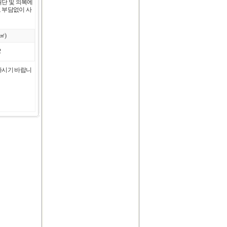
원단 및 의복에
도 부담없이 사
㎠)
2
의하시기 바랍니
Name:라인스터드 별-터콰이즈
(Turquoise)
Name:라인스터드 별-라이트퍼
플(Lt.Purple)