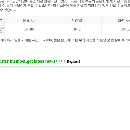
 또는 12각 모양의 알미늄 소재로 만들어진 라인스터드는 메탈 특유의 은은한 빛 반사로 각종 
하여 보다 돋보이게 꾸밀 수 있습니다. 라인스톤에 비해 가볍고 저렴하며, 많은 양을 수 놓아
수 있습니다.
류
온도(℃)
시간(초)
압력(㎏/
인스
160~180
8~12
2.8~3.
드
크기에 따라 열을 가하는 시간이 다르며, 높은 온도에 의한 부착 대상물의 손상 및 변질에 주
ister member,get latest news>>>>
Register!