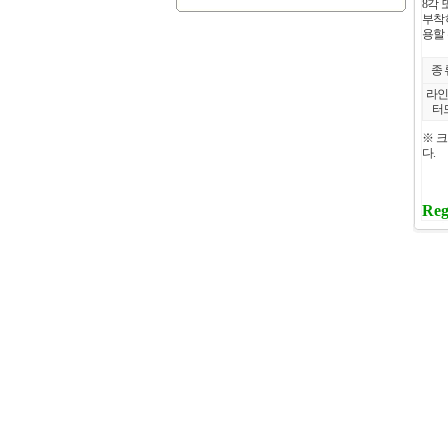
8각
부착
용할 
종 
라
터
※ 
다.
Reg