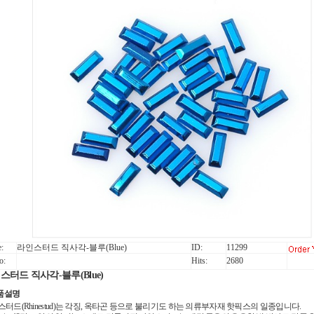
:
라인스터드 직사각-블루(Blue)
ID:
11299
o:
Hits:
2680
스터드 직사각-블루(Blue)
제품설명
터드(Rhinestud)는 각징, 옥타곤 등으로 불리기도 하는 의류부자재 핫픽스의 일종입니다.