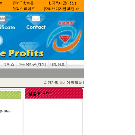
브
|DMC 핫트톤
| 한국옥타곤(각징)
계
|핫픽스 테이프
|모티브디자인 패턴 쇼
핫픽스
한국옥타곤(각징)
네일헤드
회원가입 동시에 메일을 남기면 최신정보 획득!
Name:라인스터드 라운드-골드
(Gold)
Blue)