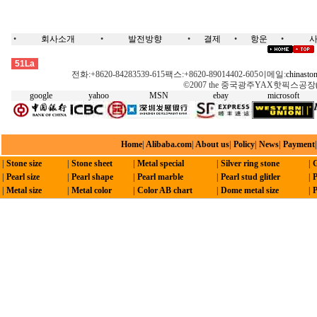
•
회사소개
•
발전방향
•
결제
•
항운
•
핫픽스, 스왈롭스키, 모티브, 옥타곤, 네일헤드,돔스터드, 접착징, 레이저모티브, 핫픽스기계, 전사, 모티브 테잎, 스톤,핫스톤,스왈롭스키,크리스탈, 녹색핫픽스,녹색스톤,무연스톤,무심스톤,오스트리아스톤, 체코어핫픽스,체코어스톤, DMC, 핫픽스모티브, 옥타곤,메탈핫픽스, 네일헤드,핫픽스징, 네일헤드-절면/절단, 네일헤드-나선, 네일헤드-바퀴/물레, 돔스터드,네일-반원, 펄핫픽스,진주 핫픽스,펄라운드-핫픽스, 접착징,콘픽스 핫픽스,핫픽스징, 핫픽스-리본,핫픽스, 스왈롭스키, 모티브, 옥타곤, 네일헤드,돔스터드, 접착징, 레이저모티브, 핫픽스기계, 전사, 모티브 테잎, 스톤,핫스톤,스왈롭스키,크리스탈, 녹색핫픽스,녹색스톤,무연스톤,무심스톤,오스트리아스톤, 체코어핫픽스,체코어스톤, DMC, 핫픽스모티브, 옥타곤,메탈핫픽스, 네일헤드,핫픽스징, 네일헤드-절면/절단, 네일헤드-나선, 네일헤드-바퀴/물레, 돔스터드,네일-반원, 펄핫픽스,진주 핫픽스,펄라운드-핫픽스, 접착징,콘픽스 핫픽스,핫픽스징, 핫픽스-리본
51La
전화:+8620-84283539-615팩스:+8620-89014402-605이메일:
chinasto
©2007 the 중국광주YAX핫픽스공장( HK Y
google
yahoo
MSN
ebay
microsoft
Home
|
Alibaba.com
|
About us
|
Policy
|
News
|
Payment
|
Stone size
|
Stone sheet
|
Metal special
|
Silver ring stone
|
G
|
Pearl size
|
Pearl shape
|
Pearl marble
|
Pearl stud glitler
|
P
|
Metal size
|
Metal color
|
Color AB chart
|
Dome metal size
|
P