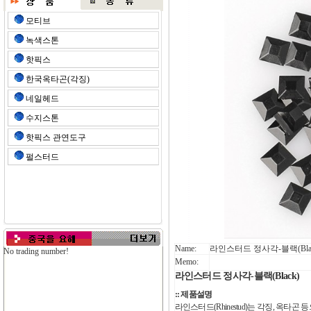
모티브
녹색스톤
핫픽스
한국옥타곤(각징)
네일헤드
수지스톤
핫픽스 관연도구
펄스터드
Name:
라인스터드 정사각-블랙(Blac
No trading number!
Memo:
라인스터드 정사각-블랙(Black)
:: 제품설명
라인스터드(Rhinestud)는 각징, 옥