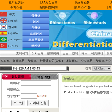
모티브생산
| AAA 핫스톤
|AA 핫스톤
|
수지스톤
|원형네일헤드
|핫픽스-리본
| 
중국어
영어
한국어
스페인어
포르투갈어
터키어
홈페이지
회사소개
발전방향
뉴스
결제
배송
이용안내
연
모티브
녹색스톤
핫픽스
한국옥타곤(각징)
네일헤드
수지스톤
핫픽스 관
찾기
Today is:
Product
아이디:
Have not found the goods that you look o
비밀번호:
Product List
>>>
한국옥타곤(각징)
>
인증번호: