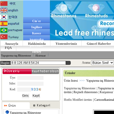
Cin`ce
Ingilizce
Korece
ispanyolca
Anasayfa
Hakkimizda
Yöntemlerimiz
Güncel Haberler
portekizce
FQA
Turkey
Yapıştırma taş Rhinestone
Aksesuar
Arama
Bugün:
Ürünler
Üye:
Ürün listesi
>>>
Yapıştırma taş Rhinest
Sifre:
Yapıştırma taş Rhinestone:
| Yapıştırma t
Kod:
üretim
| Reçineli rhinestones
| Kurşunsuz 
Hotfix Motifleri üretim:
| Cartoon&anim
Yapıştırma taş Rhinestone