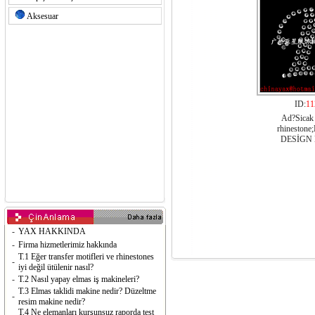
Aksesuar
ID:
11
Ad?Sicak 
rhineston
DESİGN
-
YAX HAKKINDA
-
Firma hizmetlerimiz hakkında
T.1 Eğer transfer motifleri ve rhinestones
-
iyi değil ütülenir nasıl?
-
T.2 Nasıl yapay elmas iş makineleri?
T.3 Elmas taklidi makine nedir? Düzeltme
-
resim makine nedir?
T.4 Ne elemanları kurşunsuz raporda test