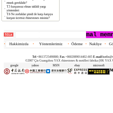
-
etmek gereklidir?
T.5 kurşunsuz elmas taklidi yargı
-
yöntemleri
T.6 Ne zorluklar şimdi ile karşı karşıya
-
kurşun ücretsiz rhinestones misiniz?
mal mem
51La
Hakkimizda
Yöntemlerimiz
Ödeme
Nakliye
Gö
•
•
•
•
•
Tel
:+8613725490880;
Fax
.+8602089014402-605
E-mail
:
hotfix@s
©2007 Çin Guangzhou YAX rhinestones & motifleri fabrika (HK YAX
google
yahoo
MSN
ebay
microsoft