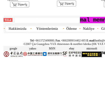
mal mem
51La
Hakkimizda
Yöntemlerimiz
Ödeme
Nakliye
Gö
•
•
•
•
•
Tel
:+8613725490880;
Fax
.+8602089014402-605
E-mail
:
hotfix@s
©2007 Çin Guangzhou YAX rhinestones & motifleri fabrika (HK YAX
google
yahoo
MSN
ebay
microsoft