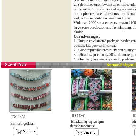
(transfer pattern,iron on designs).
2 .Sale rhinestones, swainstone, rhinestuds,
3 .Export various jewelries of apparel acces
hotfix pictures, lace rhinestones, hotfix ma
and cadmium content is less than 1ppm.
With over 2000 square meters area and 1600
large-scale production and fast shipping. Th
choice.
Our advantages:
1 .Unique un-distorted package. harden car
outside, last packed in carton.
2 . Good reputation:credibility and quality
3 . Ultra-low price: only 30% of market pri
4 . Quality guarantee: any quality problem, a
Kurumsal slogan:D
ID:11361
ID
ID:11498
isim:kumaş taş karışım
isi
isim:takı çeşitleri
dantela toptancısı
üret