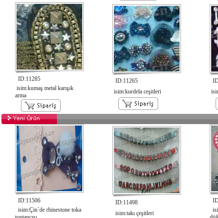
ID:11285
ID:11265
ID
isim:kumaş metal karışık
isim:kurdela ceşitleri
isi
arma
ID:11506
ID
ID:11498
isim:Çin`de rhinestone toka
isi
isim:takı çeşitleri
toptancısı
dü