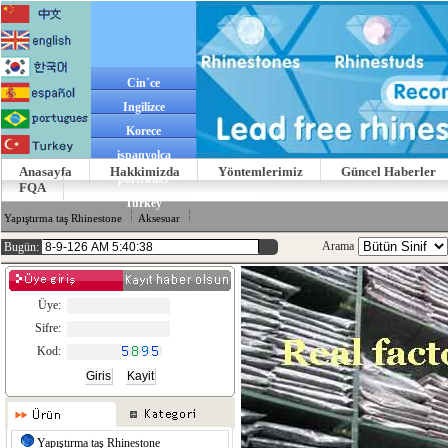
Cin`ce
Ingilizce
Korece
ispanyolca
Anasayfa
Hakkimizda
Yöntemlerimiz
Güncel Haberler
portekizce
FQA
Turkey
Yapıştırma taş Rhinestone
Aksesuar
Arama
Bugün:
Üye:
Sifre:
Kod:
Yapıştırma taş Rhinestone