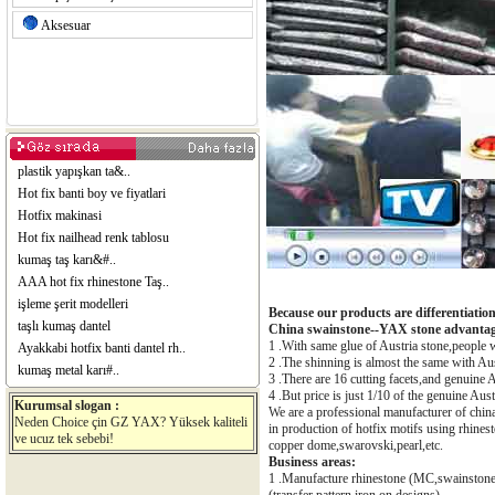
Aksesuar
plastik yapışkan ta&..
Hot fix banti boy ve fiyatlari
Hotfix makinasi
Hot fix nailhead renk tablosu
kumaş taş karı&#..
AAA hot fix rhinestone Taş..
işleme şerit modelleri
Because our products are differentiation
taşlı kumaş dantel
China swainstone--YAX stone advanta
1 .With same glue of Austria stone,people 
Ayakkabi hotfix banti dantel rh..
2 .The shinning is almost the same with Au
kumaş metal karı#..
3 .There are 16 cutting facets,and genuine A
4 .But price is just 1/10 of the genuine Aust
Kurumsal slogan :
We are a professional manufacturer of chi
Neden Choice çin GZ YAX? Yüksek kaliteli
in production of hotfix motifs using rhinest
ve ucuz tek sebebi!
copper dome,swarovski,pearl,etc.
Business areas:
1 .Manufacture rhinestone (MC,swainstone,st