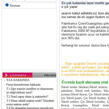
En çok kullanılan lazer mortifs ga
Aksesuar
e şık yapar
asarım kabul edilebilir,siz bize al
isa zaman da en uygun fiyatını siz
Fabrikamız Çinin/Guangzhou şehrin
atte hot-fix taş,diz sade pul,sekiz
Fabrikamiz 2000 M² büyüklükte,160
nlerimizin fiyatinin ucuz ve kalite
ece 30% dur.
herhangi bir sorunuz olursa bize h
Eğer aşağdaki Önemli unsurlar?gö
seniz , Lütfen giri?yapın .üye değ
a ve MSN notu bırakabilirsiniz. we
n resimlerini indirebilirsiniz. Her 
-
YAX HAKKINDA
Ücretsiz kayit olursanız yeni
-
Firma hizmetlerimiz hakkında
Tekstil üretim fabrikası;Tekstil üreticisi, 
T.1 Eğer transfer motifleri ve rhinestones
-
paketleme; Tekstil renk kartelası; Teksti
iyi değil ütülenir nasıl?
acentası;Tekstil ihracat, Çin Tekstil üretim
-
T.2 Nasıl yapay elmas iş makineleri?
Çin Tekstil pazarı; Çin Tekstil fiyatları;
T.3 Elmas taklidi makine nedir? Düzeltme
Tekstil renkleri; Çin Tekstil boyutları, Ç
-
resim makine nedir?
ihracat, Gauangzhou Tekstil üreti
T.4 Ne elemanları kurşunsuz raporda test