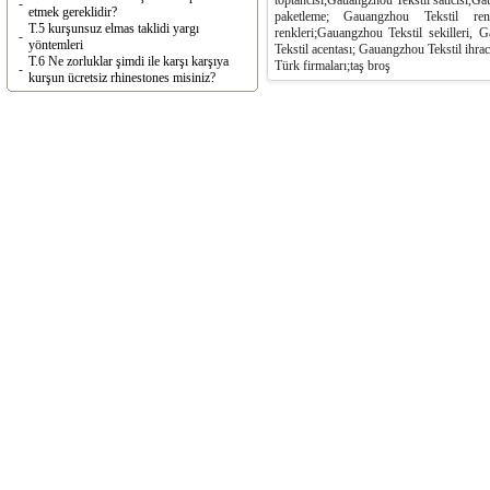
toptancısı;Gauangzhou Tekstil satıcısı,Ga
-
etmek gereklidir?
paketleme; Gauangzhou Tekstil ren
T.5 kurşunsuz elmas taklidi yargı
renkleri;Gauangzhou Tekstil sekilleri, 
-
yöntemleri
Tekstil acentası; Gauangzhou Tekstil ihrac
T.6 Ne zorluklar şimdi ile karşı karşıya
Türk firmaları;taş broş
-
kurşun ücretsiz rhinestones misiniz?