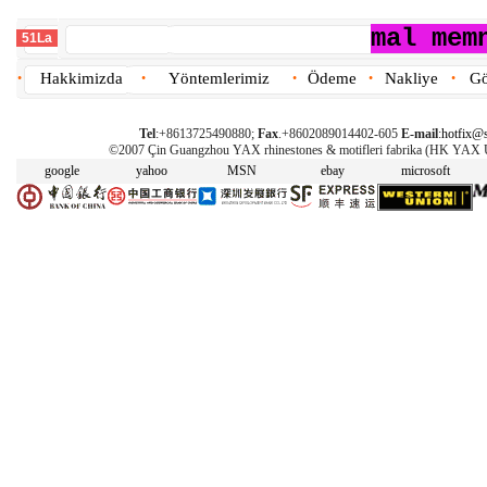
mal mem
51La
Hakkimizda
Yöntemlerimiz
Ödeme
Nakliye
Gö
•
•
•
•
•
Tel
:+8613725490880;
Fax
.+8602089014402-605
E-mail
:
hotfix@s
©2007 Çin Guangzhou YAX rhinestones & motifleri fabrika (HK YAX
google
yahoo
MSN
ebay
microsoft