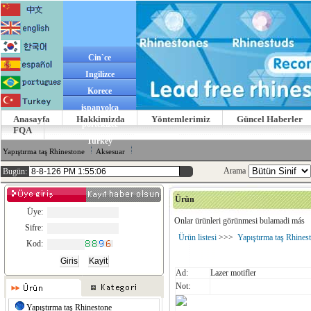
Cin`ce
Ingilizce
Korece
ispanyolca
Anasayfa
Hakkimizda
Yöntemlerimiz
Güncel Haberler
portekizce
FQA
Turkey
Yapıştırma taş Rhinestone
Aksesuar
Arama
Bugün:
Ürün
Üye:
Onlar ürünleri görünmesi bulamadi más
Sifre:
Ürün listesi
>>>
Yapıştırma taş Rhines
Kod:
Ad:
Lazer motifler
Not:
Yapıştırma taş Rhinestone