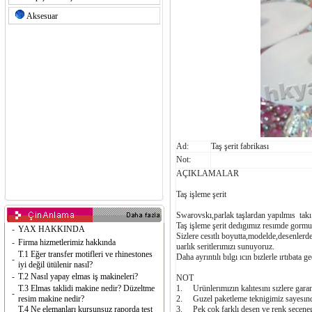
Aksesuar
Ad:
Taş şerit fabrikası
Not:
AÇIKLAMALAR
Taş işleme şerit
Swarovskı,parlak taşlardan yapılmıs takı c
Taş işleme şerit dedıgımız resımde gormu
-
YAX HAKKINDA
Sizlere cesıtlı boyutta,modelde,desenlerde
-
Firma hizmetlerimiz hakkında
uarlık seritlerımızı sunuyoruz.
T.1 Eğer transfer motifleri ve rhinestones
Daha ayrıntılı bılgı ıcın bızlerle ırtıbata g
-
iyi değil ütülenir nasıl?
-
T.2 Nasıl yapay elmas iş makineleri?
NOT
T.3 Elmas taklidi makine nedir? Düzeltme
1. Urünlerımızın kalıtesını sızlere garant
-
resim makine nedir?
2. Guzel paketleme teknigimiz sayesınde
T.4 Ne elemanları kurşunsuz raporda test
3. Pek cok farklı desen ve renk seceneg