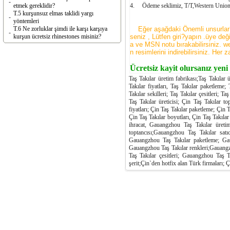
-
etmek gereklidir?
4. Ödeme seklimiz, T/T,Western Union
T.5 kurşunsuz elmas taklidi yargı
-
yöntemleri
T.6 Ne zorluklar şimdi ile karşı karşıya
Eğer aşağdaki Önemli unsurlar?gö
-
kurşun ücretsiz rhinestones misiniz?
seniz , Lütfen giri?yapın .üye değ
a ve MSN notu bırakabilirsiniz. we
n resimlerini indirebilirsiniz. Her 
Ücretsiz kayit olursanız yeni
Taş Takılar üretim fabrikası;Taş Takılar ür
Takılar fiyatları, Taş Takılar paketleme; 
Takılar sekilleri; Taş Takılar çesitleri; T
Taş Takılar üreticisi; Çin Taş Takılar to
fiyatları; Çin Taş Takılar paketleme; Çin T
Çin Taş Takılar boyutları, Çin Taş Takılar 
ihracat, Gauangzhou Taş Takılar üreti
toptancısı;Gauangzhou Taş Takılar satı
Gauangzhou Taş Takılar paketleme; Gau
Gauangzhou Taş Takılar renkleri;Gauangz
Taş Takılar çesitleri; Gauangzhou Taş T
şerit;Çin`den hotfix alan Türk firmaları; Ç