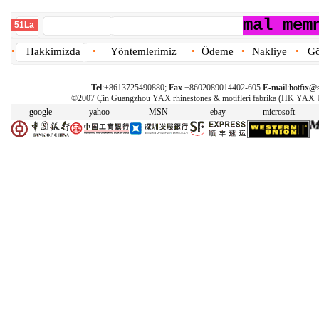
mal mem
51La
Hakkimizda
Yöntemlerimiz
Ödeme
Nakliye
Gö
•
•
•
•
•
Tel
:+8613725490880;
Fax
.+8602089014402-605
E-mail
:
hotfix@s
©2007 Çin Guangzhou YAX rhinestones & motifleri fabrika (HK YAX
google
yahoo
MSN
ebay
microsoft