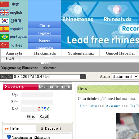
Cin`ce
Ingilizce
Korece
ispanyolca
Anasayfa
Hakkimizda
Yöntemlerimiz
Güncel Haberler
portekizce
FQA
Turkey
Yapıştırma taş Rhinestone
Aksesuar
Arama
Bugün:
Ürün
Üye:
Onlar ürünleri görünmesi bulamadi más
Sifre:
Ürün listesi
>>>
Aksesuar
>>>
Taş Ta
Kod:
Yapıştırma taş Rhinestone